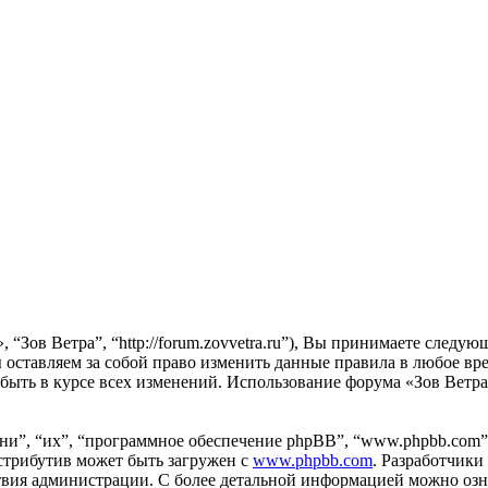
, “Зов Ветра”, “http://forum.zovvetra.ru”), Вы принимаете след
 оставляем за собой право изменить данные правила в любое вре
быть в курсе всех изменений. Использование форума «Зов Ветр
и”, “их”, “программное обеспечение phpBB”, “www.phpbb.com”
стрибутив может быть загружен с
www.phpbb.com
. Разработчики
ствия администрации. С более детальной информацией можно оз