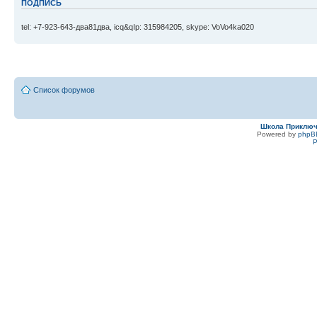
ПОДПИСЬ
tel: +7-923-643-два81два, icq&qIp: 315984205, skype: VoVo4ka020
Список форумов
Школа Приклю
Powered by
phpB
Р