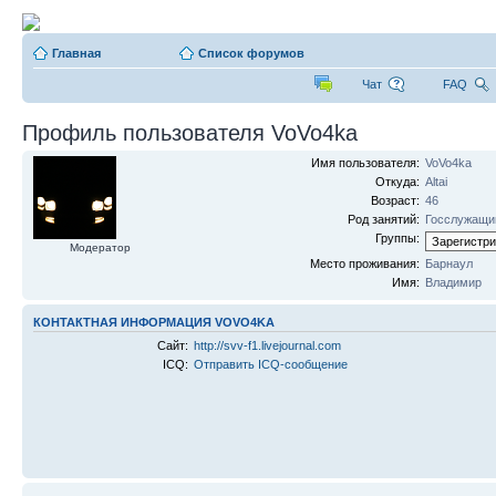
Главная
Список форумов
Чат
FAQ
Профиль пользователя VoVo4ka
Имя пользователя:
VoVo4ka
Откуда:
Altai
Возраст:
46
Род занятий:
Госслужащи
Группы:
Модератор
Место проживания:
Барнаул
Имя:
Владимир
КОНТАКТНАЯ ИНФОРМАЦИЯ VOVO4KA
Сайт:
http://svv-f1.livejournal.com
ICQ:
Отправить ICQ-сообщение