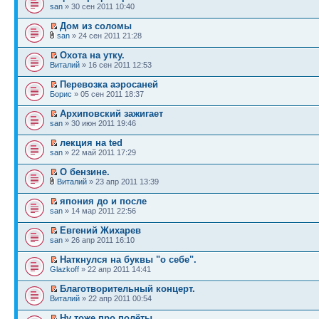
san
» 30 сен 2011 10:40
Дом из соломы
san
» 24 сен 2011 21:28
Охота на утку.
Виталий
» 16 сен 2011 12:53
Перевозка аэросаней
Борис
» 05 сен 2011 18:37
Архиповский зажигает
san
» 30 июн 2011 19:46
лекция на ted
san
» 22 май 2011 17:29
О бензине.
Виталий
» 23 апр 2011 13:39
япония до и после
san
» 14 мар 2011 22:56
Евгений Жихарев
san
» 26 апр 2011 16:10
Наткнулся на буквы "о себе".
Glazkoff
» 22 апр 2011 14:41
Благотворительный концерт.
Виталий
» 22 апр 2011 00:54
Ну тоже про полёты