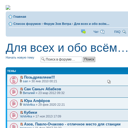
Главная
Список форумов
‹
Форум Зов Ветра
‹
Для всех и обо всём…
Чат
FAQ
Для всех и обо всём
Начать новую тему
ТЕМЫ
Позьдрявляем!!!
san
» 30 янв 2010 00:21
Сан Саныч Абабков
Виталий
» 23 мар 2012 09:32
Юра Алфёров
VoVo4ka
» 29 фев 2020 22:21
Кубики
VoVo4ka
» 17 ноя 2013 17:09
Азов, Павло-Очаково - отличное место для станции