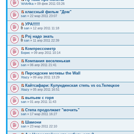
VoVo4ka
» 09 фев 2011 03:26
классный фильм "Дом"
san
» 22 мар 2011 23:07
УРА!!!!!!
san
» 12 апр 2011 11:18
Pnj надо знать
san
» 11 апр 2011 22:39
Компрессометр
Борис
» 09 апр 2011 10:14
Компания веселенькая
san
» 06 апр 2011 21:41
Персидские мотивы the Wall
Xtazy
» 09 апр 2011 13:29
Кайтсафари: Кулундинская степь vs оз.Телецкое
Xtazy
» 05 апр 2011 16:51
выпьем с горя
san
» 01 апр 2011 11:43
Степа продолжает "мочить"
san
» 17 мар 2011 16:27
Шамони
san
» 23 мар 2011 22:10