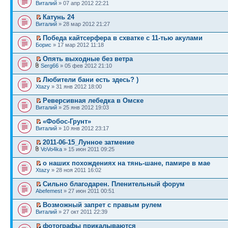
Виталий
» 07 апр 2012 22:21
Катунь 24
Виталий
» 28 мар 2012 21:27
Победа кайтсерфера в схватке с 11-тью акулами
Борис
» 17 мар 2012 11:18
Опять выходные без ветра
Serg66
» 05 фев 2012 21:10
Любители бани есть здесь? )
Xtazy
» 31 янв 2012 18:00
Реверсивная лебедка в Омске
Виталий
» 25 янв 2012 19:03
«Фобос-Грунт»
Виталий
» 10 янв 2012 23:17
2011-06-15_Лунное затмение
VoVo4ka
» 15 июн 2011 09:25
о наших похождениях на тянь-шане, памире в мае
Xtazy
» 28 ноя 2011 16:02
Сильно благодарен. Пленительный форум
Abefemest
» 27 июн 2011 00:51
Возможный запрет с правым рулем
Виталий
» 27 окт 2011 22:39
фотографы прикалываются