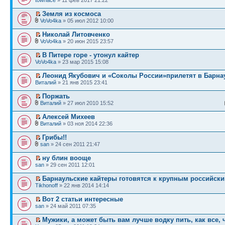
townace
» 11 фев 2017 21:22
Земля из космоса
VoVo4ka
» 05 июл 2012 10:00
Николай Литовченко
VoVo4ka
» 20 июн 2015 23:57
В Питере горе - утонул кайтер
VoVo4ka
» 23 мар 2015 15:08
Леонид Якубович и «Соколы России»прилетят в Барна
Виталий
» 21 янв 2015 23:41
Поржать
Виталий
» 27 июл 2010 15:52
Алексей Михеев
Виталий
» 03 ноя 2014 22:36
Грибы!!
san
» 24 сен 2011 21:47
ну блин вооще
san
» 29 сен 2011 12:01
Барнаульские кайтеры готовятся к крупным российск
Tikhonoff
» 22 янв 2014 14:14
Вот 2 статьи интересные
san
» 24 май 2011 07:35
Мужики, а может быть вам лучше водку пить, как все, ч