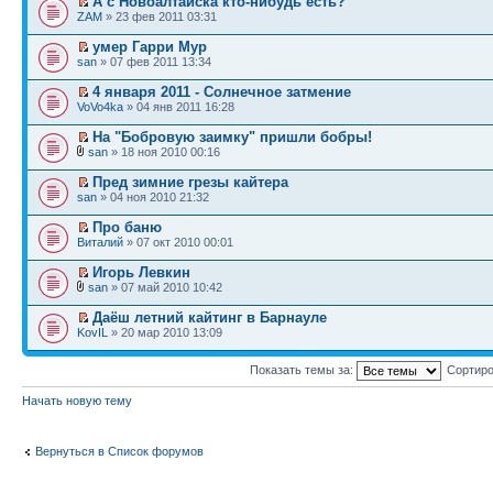
А с Новоалтайска кто-нибудь есть?
ZAM
» 23 фев 2011 03:31
умер Гарри Мур
san
» 07 фев 2011 13:34
4 января 2011 - Солнечное затмение
VoVo4ka
» 04 янв 2011 16:28
На "Бобровую заимку" пришли бобры!
san
» 18 ноя 2010 00:16
Пред зимние грезы кайтера
san
» 04 ноя 2010 21:32
Про баню
Виталий
» 07 окт 2010 00:01
Игорь Левкин
san
» 07 май 2010 10:42
Даёш летний кайтинг в Барнауле
KovIL
» 20 мар 2010 13:09
Показать темы за:
Сортиро
Начать новую тему
Вернуться в Список форумов