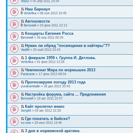
Xtazy
» 05 апр 2011 19:34
Наш Барнаул
VoVo4ka
» 08 ноя 2013 19:45
Автоновости
Виталий
» 03 фев 2011 22:13
Концерты Евгения Росса
Виталий
» 26 апр 2011 00:34
Нужен ли обряд "посвящение в кайтеры"??
VadiM
» 25 май 2013 23:43
1 февраля 1959 г. Группа И. Дятлова.
VoVo4ka
» 01 фев 2012 13:26
Чемпионат Мира по мормышке 2013
Partizanin
» 17 фев 2013 08:04
Прогнозируем погоду 2013 года
yurakambalin
» 26 дек 2012 20:43
Настройка форума, сайта ... Предложения
Виталий
» 19 авг 2011 22:57
Кайт пролетел мимо
Serg66
» 03 авг 2012 22:28
Где покатать в Бийске?
vo-one
» 29 июн 2012 14:46
3 дня в норвежской арктике.