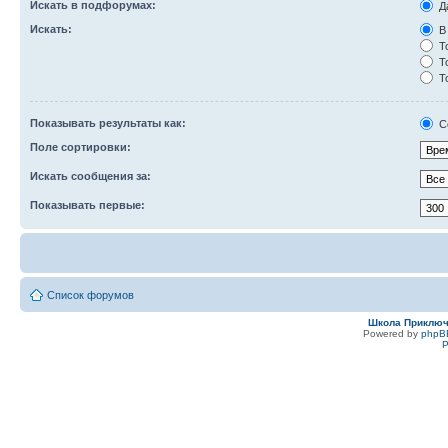
Искать в подфорумах:
Д
Искать:
В 
То
То
То
Показывать результаты как:
С
Поле сортировки:
Искать сообщения за:
Показывать первые:
Список форумов
Школа Приклю
Powered by
phpB
Р