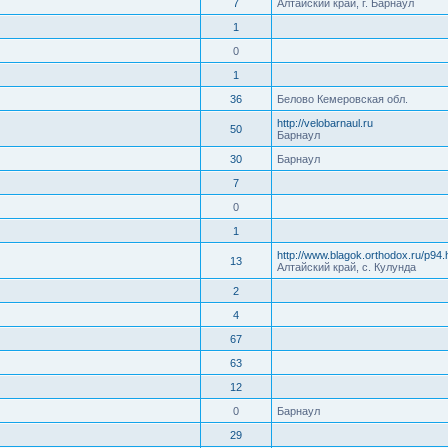
7
Алтайский край, г. Барнаул
1
0
1
36
Белово Кемеровская обл.
http://velobarnaul.ru
50
Барнаул
30
Барнаул
7
0
1
http://www.blagok.orthodox.ru/p94.
13
Алтайский край, с. Кулунда
2
4
67
63
12
0
Барнаул
29