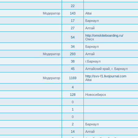
22
Модератор
143
Altai
17
Барнаул
27
Алтай
http://omskiteboarding.ru/
54
Омск
34
Барнаул
Модератор
293
Алтай
38
г.Барнаул
45
Алтайский край, г. Барнаул
http://svv-f1.livejournal.com
Модератор
1169
Altai
4
128
Новосибирск
0
1
0
2
Барнаул
14
Алтай