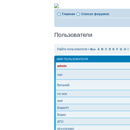
Главная
Список форумов
Пользователи
Найти пользователя
•
Все
A
B
C
D
E
F
G
H
I
ИМЯ ПОЛЬЗОВАТЕЛЯ
admin
san
Виталий
vo-one
and
БорисН
Борис
ATO
skyxstream