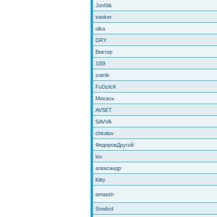
JonNik
seeker
olka
DRY
Виктор
100l
sotnik
FuDzIcK
Михась
AVSET
SAVVA
chkalov
ФедоровДругой
iov
александр
Kitty
amaxim
Snwbrd