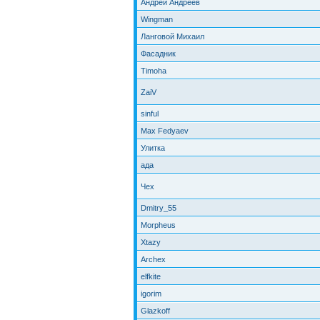
Андрей Андреев
Wingman
Ланговой Михаил
Фасадник
Timoha
ZaiV
sinful
Max Fedyaev
Улитка
ада
Чех
Dmitry_55
Morpheus
Xtazy
Archex
elfkite
igorim
Glazkoff