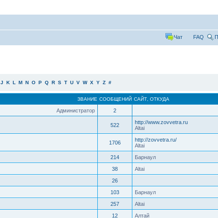
Чат
FAQ
П
J
K
L
M
N
O
P
Q
R
S
T
U
V
W
X
Y
Z
#
ЗВАНИЕ
СООБЩЕНИЙ
САЙТ
,
ОТКУДА
Администратор
2
http://www.zovvetra.ru
522
Altai
http://zovvetra.ru/
1706
Altai
214
Барнаул
38
Altai
26
103
Барнаул
257
Altai
12
Алтай