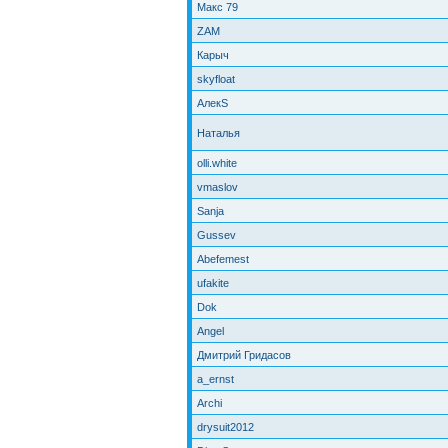
Макс 79
ZAM
Карыч
skyfloat
АлекS
Наталья
olli.white
vmaslov
Sanja
Gussev
Abefemest
ufakite
Dok
Angel
Дмитрий Гридасов
a_ernst
Archi
drysuit2012