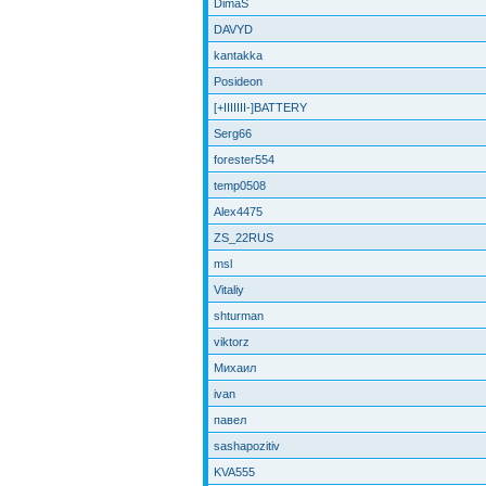
DimaS
DAVYD
kantakka
Posideon
[+IIIIIII-]BATTERY
Serg66
forester554
temp0508
Alex4475
ZS_22RUS
msl
Vitaliy
shturman
viktorz
Михаил
ivan
павел
sashapozitiv
KVA555