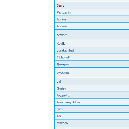
Jerry
Partizanin
Артём
Andrew
Adward
KovIL
yurakambalin
Tikhonoff
Дмитрий
VoVo4ka
val
Gurjev
Андрей z
Александр Мрак
gleb
zar
Михась