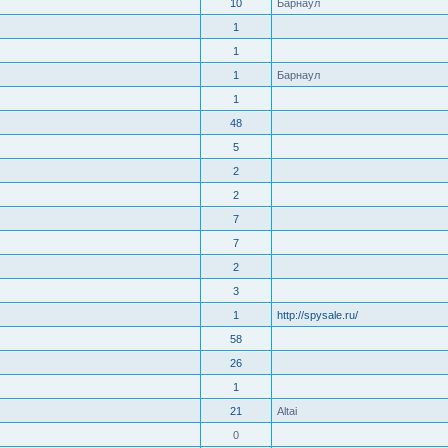
10
Барнаул
1
1
1
Барнаул
1
48
5
2
2
7
7
2
3
1
http://spysale.ru/
58
26
1
21
Altai
0