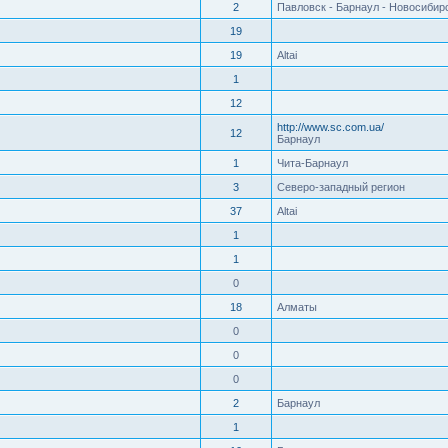
2
Павловск - Барнаул - Новосибир
19
19
Altai
1
12
http://www.sc.com.ua/
12
Барнаул
1
Чита-Барнаул
3
Северо-западный регион
37
Altai
1
1
0
18
Алматы
0
0
0
2
Барнаул
1