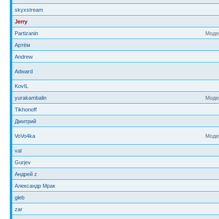
skyxstream
Jerry
Partizanin
Моде
Артём
Andrew
Adward
KovIL
yurakambalin
Моде
Tikhonoff
Дмитрий
VoVo4ka
Моде
val
Gurjev
Андрей z
Александр Мрак
gleb
zar