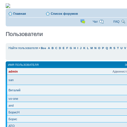
Главная
Список форумов
Чат
FAQ
Пользователи
Найти пользователя
•
Все
A
B
C
D
E
F
G
H
I
J
K
L
M
N
O
P
Q
R
S
T
U
V
ИМЯ ПОЛЬЗОВАТЕЛЯ
З
admin
Админист
san
Виталий
vo-one
and
БорисН
Борис
ATO