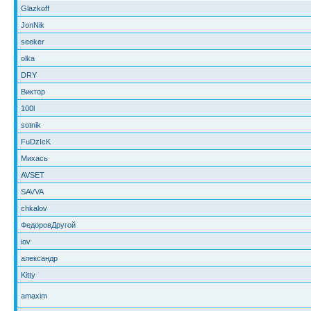
Glazkoff
JonNik
seeker
olka
DRY
Виктор
100l
sotnik
FuDzIcK
Михась
AVSET
SAVVA
chkalov
ФедоровДругой
iov
александр
Kitty
amaxim