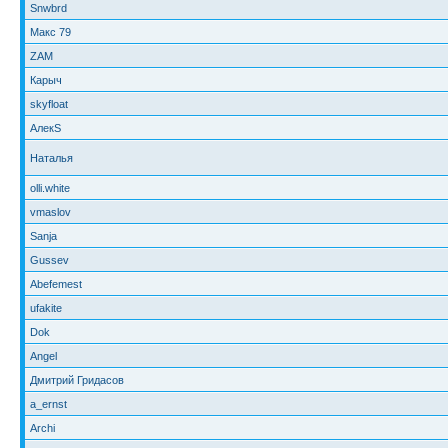
Snwbrd
Макс 79
ZAM
Карыч
skyfloat
АлекS
Наталья
olli.white
vmaslov
Sanja
Gussev
Abefemest
ufakite
Dok
Angel
Дмитрий Гридасов
a_ernst
Archi