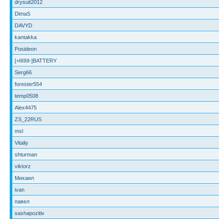
drysuit2012
DimaS
DAVYD
kantakka
Posideon
[+IIIIIII-]BATTERY
Serg66
forester554
temp0508
Alex4475
ZS_22RUS
msl
Vitaliy
shturman
viktorz
Михаил
ivan
павел
sashapozitiv