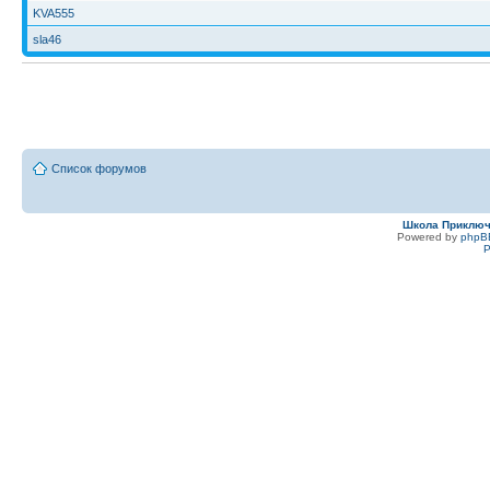
KVA555
sla46
Список форумов
Школа Приклю
Powered by
phpB
Р