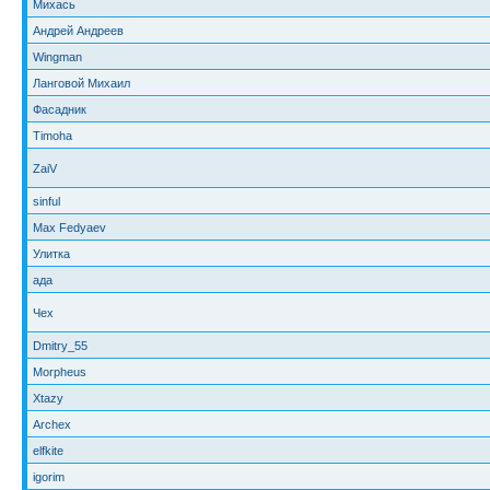
Михась
Андрей Андреев
Wingman
Ланговой Михаил
Фасадник
Timoha
ZaiV
sinful
Max Fedyaev
Улитка
ада
Чех
Dmitry_55
Morpheus
Xtazy
Archex
elfkite
igorim