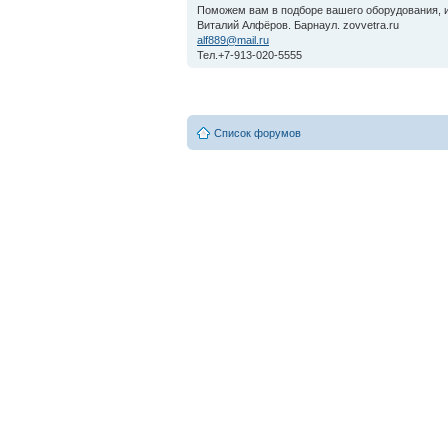
Поможем вам в подборе вашего оборудования, и
Виталий Алфёров. Барнаул. zovvetra.ru
alf889@mail.ru
Тел.+7-913-020-5555
Список форумов