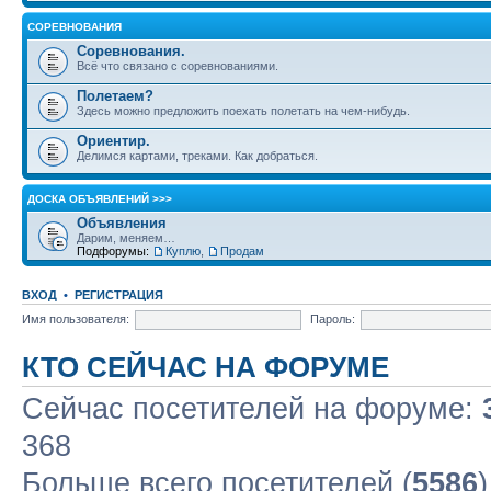
СОРЕВНОВАНИЯ
Соревнования.
Всё что связано с соревнованиями.
Полетаем?
Здесь можно предложить поехать полетать на чем-нибудь.
Ориентир.
Делимся картами, треками. Как добраться.
ДОСКА ОБЪЯВЛЕНИЙ >>>
Объявления
Дарим, меняем…
Подфорумы:
Куплю
,
Продам
ВХОД
•
РЕГИСТРАЦИЯ
Имя пользователя:
Пароль:
КТО СЕЙЧАС НА ФОРУМЕ
Сейчас посетителей на форуме:
368
Больше всего посетителей (
5586