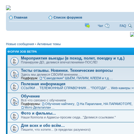
Главная
Список форумов
Чат
FAQ
Новые сообщения
•
Активные темы
ФОРУМ ЗОВ ВЕТРА
Мероприятия выезды (в поход, полет, поездку и т.д.)
Планируем-ДО, делимся впечатлениями-ПОСЛЕ!
Тесты отзывы. Новинки. Технические вопросы
Здесь мы делимся СВОИМ мнением.....
Подфорум:
"Самоделкин" ШЬЁМ, ПИЛИМ, КЛЕЕМ и т.д….
Полезная информация
ССЫЛКИ
...
ТЕЛЕФОННЫЙ СПРАВОЧНИК
...
"ПОГОДА"
...
Web-камеры >
Обучение
Всё что связано с обучением
Подфорумы:
Обучение кайтингу
,
На Параплане, НА ПАРАМОТОРЕ
,
Мото Дельтаплан ...
Фото и фильмы...
Наши Коппола и Адамсы-просим сюда..."Делимся ссылками."
Для всех и обо всём…
Пишите, что хотите... (в пределах разумного)